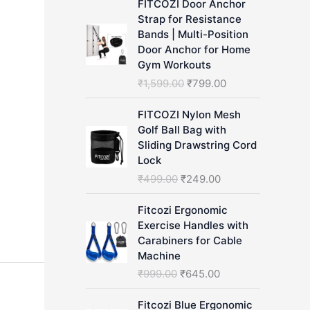
FITCOZI Door Anchor
h
Strap for Resistance
Bands | Multi-Position
Door Anchor for Home
Gym Workouts
O
C
₹
1,599.00
₹
799.00
r
u
i
r
FITCOZI Nylon Mesh
g
r
Golf Ball Bag with
i
e
Sliding Drawstring Cord
n
n
Lock
a
t
O
C
₹
499.00
₹
249.00
l
p
r
u
p
r
i
r
Fitcozi Ergonomic
r
i
g
r
Exercise Handles with
i
c
i
e
Carabiners for Cable
c
e
n
n
Machine
e
i
a
t
O
C
₹
999.00
₹
645.00
w
s
l
p
r
u
a
:
p
r
i
r
Fitcozi Blue Ergonomic