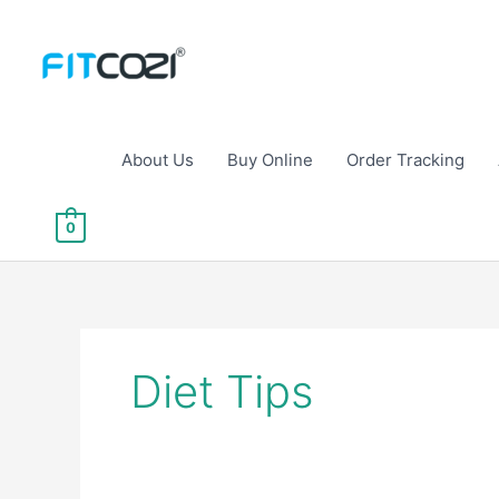
Skip
to
content
About Us
Buy Online
Order Tracking
0
Diet Tips