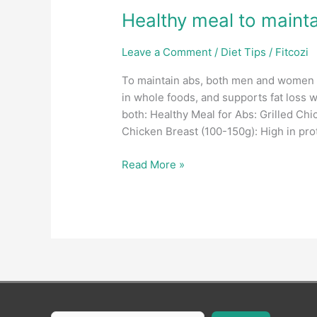
|
Healthy meal to maint
शरीर
बनाने
Leave a Comment
/
Diet Tips
/
Fitcozi
का
देसी
To maintain abs, both men and women ne
तरीका
in whole foods, and supports fat loss w
|
both: Healthy Meal for Abs: Grilled Ch
शरीर
Chicken Breast (100-150g): High in pro
बनाने
Healthy
Read More »
का
meal
आसान
to
तरीका
maintain
abs
at
home