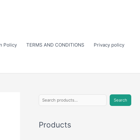
n Policy
TERMS AND CONDITIONS
Privacy policy
S
Search
e
a
Products
r
c