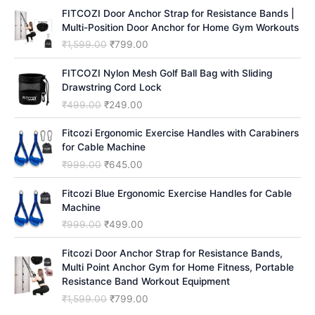
FITCOZI Door Anchor Strap for Resistance Bands |
h
Multi-Position Door Anchor for Home Gym Workouts
O
C
₹
1,599.00
₹
799.00
r
u
i
r
FITCOZI Nylon Mesh Golf Ball Bag with Sliding
g
r
Drawstring Cord Lock
i
e
O
C
₹
499.00
₹
249.00
n
n
r
u
a
t
i
r
Fitcozi Ergonomic Exercise Handles with Carabiners
l
p
g
r
for Cable Machine
p
r
i
e
O
C
₹
999.00
₹
645.00
r
i
n
n
r
u
i
c
a
t
i
r
Fitcozi Blue Ergonomic Exercise Handles for Cable
c
e
l
p
g
r
Machine
e
i
p
r
i
e
O
C
₹
999.00
₹
499.00
w
s
r
i
n
n
r
u
a
:
i
c
a
t
i
r
Fitcozi Door Anchor Strap for Resistance Bands,
s
₹
c
e
l
p
g
r
Multi Point Anchor Gym for Home Fitness, Portable
:
7
e
i
p
r
i
e
Resistance Band Workout Equipment
₹
9
w
s
r
i
n
n
1
9
O
C
₹
1,599.00
₹
799.00
a
:
i
c
a
t
,
.
r
u
s
₹