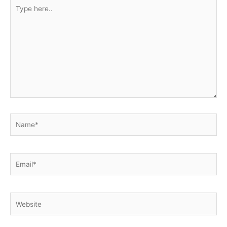
Type
here..
Name*
Email*
Website